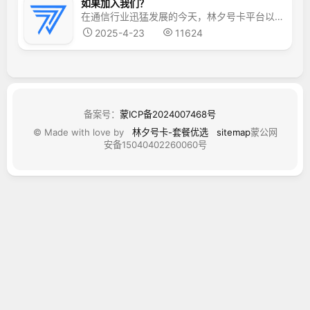
如果加入我们？
在通信行业迅猛发展的今天，林夕号卡平台以其卓越的实力与深厚的资源积累，强势挺进市场，为众多怀揣创业梦想的人士，铺就了一条潜力无限的财富之路。 那么如果加入我们林夕号卡呢？首先我们点:注册后台完成注册。然后我们登陆林夕号卡后台。手机端登录：后台登陆。可以看到有好多套餐流量卡，分别对应不同的佣金。因为我们林夕号卡提现是不需要扣除6％，所以看到多少佣金就可以拿到多...
2025-4-23
11624
备案号：
蒙ICP备2024007468号
© Made with love by
林夕号卡-套餐优选
sitemap
蒙公网
安备15040402260060号