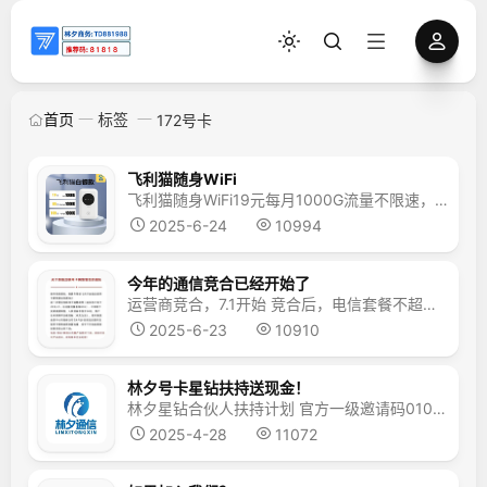
首页
标签
172号卡
飞利猫随身WiFi
飞利猫随身WiFi ​19元每月1000G流量 ​不限速，不卡顿，不预存 联通 电信双网络 玩游戏延迟低 ​每月只需要充值19（随用随充） ​设备2年质保，7天无理由退换。
2025-6-24
10994
今年的通信竞合已经开始了
运营商竞合，7.1开始 竞合后，电信套餐不超过80g ​可能会下架现有流量卡，恢复29元/80G 请需要的客户立即办理，不要等月底了
2025-6-23
10910
林夕号卡星钻扶持送现金！
林夕星钻合伙人扶持计划 官方一级邀请码010010 万千号卡·尽在林夕 1.品牌形象规范(关键基础） 直播命名标准：直播间名称须统一使用【林夕号卡xxx】命名格式 视觉展示规范:需在直播间显著位置展示【林夕品牌 LOGO】 语音厅直播补充要求:须同步展示【林夕号卡XXX+LOGO】组合标识 2.运营质量要求 每日直播时长2小时（含有效互动时长)...
2025-4-28
11072