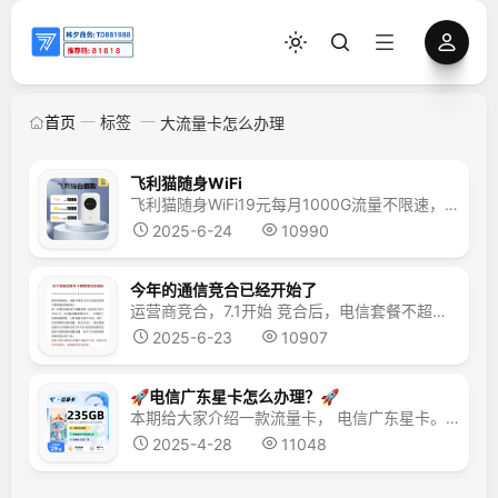
首页
标签
大流量卡怎么办理
飞利猫随身WiFi
飞利猫随身WiFi ​19元每月1000G流量 ​不限速，不卡顿，不预存 联通 电信双网络 玩游戏延迟低 ​每月只需要充值19（随用随充） ​设备2年质保，7天无理由退换。
2025-6-24
10990
今年的通信竞合已经开始了
运营商竞合，7.1开始 竞合后，电信套餐不超过80g ​可能会下架现有流量卡，恢复29元/80G 请需要的客户立即办理，不要等月底了
2025-6-23
10907
🚀电信广东星卡怎么办理？🚀
本期给大家介绍一款流量卡， 电信广东星卡。 【广东专属福利】电信百草卡，流量大爆炸！🚀 🌟仅需29元，享205G通用流量+30G定向流量+100分钟通话！ 🌟省内专属，仅发广东，自主激活，方便快捷！ 🌟流量当月到账，即充即用，无需等待！ 🔥限时抢购，错过不再有！🔥 🛒立即办理：https://vip.777haoka.cn/order/index.php?u...
2025-4-28
11048