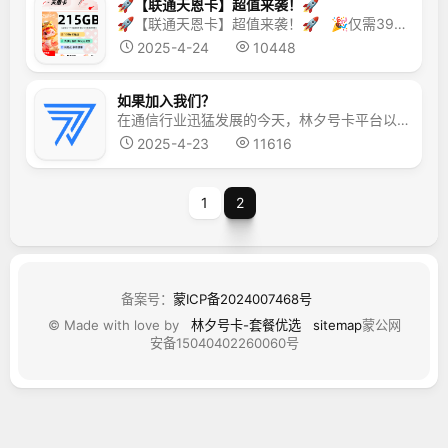
🚀【联通天恩卡】超值来袭！🚀
🚀【联通天恩卡】超值来袭！🚀 🎉仅需39元，享受215G通用流量+100分钟通话！ 🔥长期套餐，稳定可靠，告别流量焦虑！ 🌟先激活，首充后发货，自主激活，方便快捷！ 👉立即抢购，畅享无限流量！ 👉下单链接：点我下单
2025-4-24
10448
如果加入我们？
在通信行业迅猛发展的今天，林夕号卡平台以其卓越的实力与深厚的资源积累，强势挺进市场，为众多怀揣创业梦想的人士，铺就了一条潜力无限的财富之路。 那么如果加入我们林夕号卡呢？首先我们点:注册后台完成注册。然后我们登陆林夕号卡后台。手机端登录：后台登陆。可以看到有好多套餐流量卡，分别对应不同的佣金。因为我们林夕号卡提现是不需要扣除6％，所以看到多少佣金就可以拿到多...
2025-4-23
11616
1
2
备案号：
蒙ICP备2024007468号
© Made with love by
林夕号卡-套餐优选
sitemap
蒙公网
安备15040402260060号