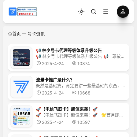
首页
号卡资讯
📢 林夕号卡代理等级体系升级公告
📢 林夕号卡代理等级体系升级公告 📢 尊敬的合作伙伴： 为更好地对标市场发展需求，赋能代理成长，林夕号卡将于5月准备上线启用全新代理等级制度！本次升级以「宇宙探索」为灵感，构建更清晰的晋升路径，助力每一位伙伴突破边界、共赢星海！ 🌌 新等级体系说明 1⃣ 星钻代理 标准：月激活≥100单/月 单笔...
2025-4-24
10874
流量卡推广是什么？
既然是基础篇，肯定要讲一些最基础的东西，这在小说里叫做世界观和设定。 我把线上号卡行业成为线上营业厅。而大家最熟悉的应该就是校园营业厅了。那么以校园营业厅为例。她是怎么经营的呢？办卡拿钱对吧？线上也是这样的。 然后咱们卡里的流量也从校园流量变成全国流量。咱们赚的钱呢，就是客户的话费分成，不过因为咱们以兼职为主，拿分成的话时间太久了。例如一张卡分成两年，一个月...
2025-4-24
10668
🚀【电信飞跃卡】超值来袭！🚀
🚀【电信飞跃卡】超值来袭！🚀 🌟首月即享135G流量，次月流量全到账！ 🌟29元月租，155G通用流量+30G定向流量！ 🌟超低资费，0.1元/分钟通话，沟通无忧！ 🔥自主激活，方便快捷！ 🔥流量大爆炸，畅享网络自由！ 🎉立即办理，开启你的流量盛宴！🎉 办理链接：点我下单
2025-4-24
10597